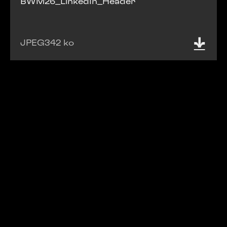
BWM26_LinkedIn_Header
JPEG
342 ko