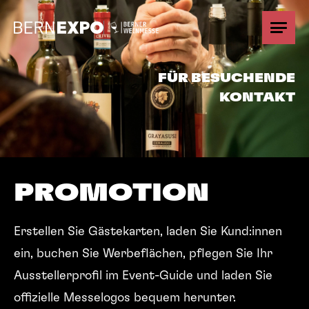
Vue d'ensemble
FÜR BESUCHENDE
KONTAKT
Portefeuille d'exposition
Organisationnel
PROMOTION
Sujets
Erstellen Sie Gästekarten, laden Sie Kund:innen
Promotion
Standplanung
ein, buchen Sie Werbeflächen, pflegen Sie Ihr
Partnerschaften
Anreise
Ausstellerprofil im Event-Guide und laden Sie
offizielle Messelogos bequem herunter.