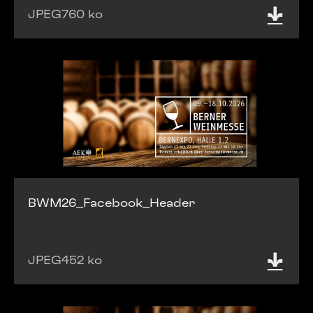
JPEG
760 ko
BWM26_Facebook_Header
JPEG
452 ko